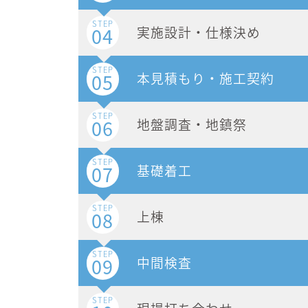
STEP
04
実施設計・仕様決め
STEP
05
本見積もり・施工契約
STEP
06
地盤調査・地鎮祭
STEP
07
基礎着工
STEP
08
上棟
STEP
09
中間検査
STEP